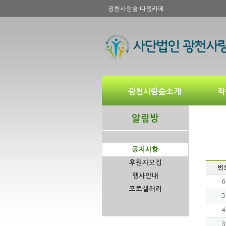
광천사랑숲 다음카페
광천사랑숲소개
작
알림방
공지사항
후원자모집
번
행사안내
6
포토갤러리
5
4
3